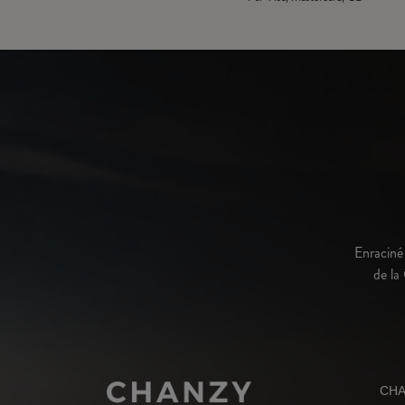
Enraciné 
de la
CH