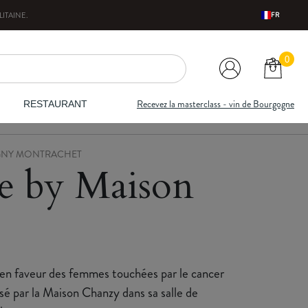
ITAINE
.
FR
0
Recevez la masterclass - vin de Bourgogne
RESTAURANT
ULIGNY MONTRACHET
e by Maison
e en faveur des femmes touchées par le cancer
sé par la Maison Chanzy dans sa salle de