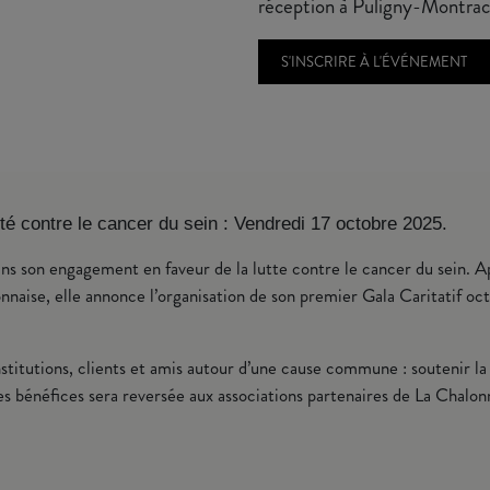
réception à Puligny-Montrac
S'INSCRIRE À L'ÉVÉNEMENT
ité contre le cancer du sein : Vendredi 17 octobre 2025.
s son engagement en faveur de la lutte contre le cancer du sein. Ap
onnaise, elle annonce l’organisation de son premier Gala Caritatif oc
nstitutions, clients et amis autour d’une cause commune : souteni
des bénéfices sera reversée aux associations partenaires de La Chalon