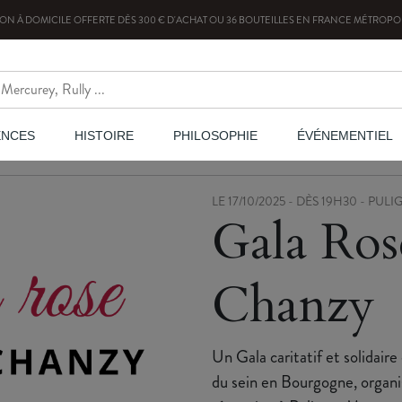
SON À DOMICILE OFFERTE
DÈS
300
€ D'ACHAT OU
36
BOUTEILLES
EN FRANCE MÉTROPOL
ENCES
HISTOIRE
PHILOSOPHIE
ÉVÉNEMENTIEL
LE 17/10/2025 - DÈS 19H30 - P
Gala Ros
Chanzy
Un Gala caritatif et solidair
du sein en Bourgogne, organi