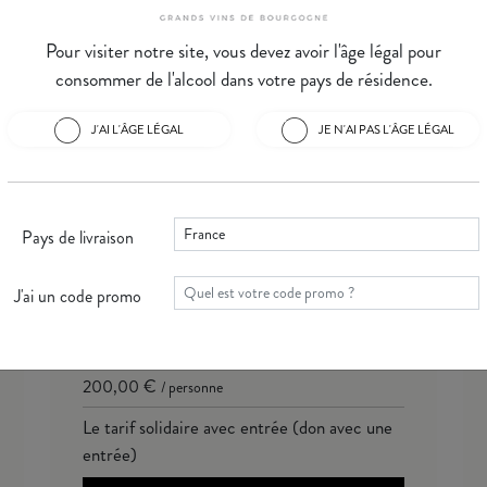
re en charge les frais d’organisation afin de maximiser les fonds col
Pour visiter notre site, vous devez avoir l'âge légal pour
30
consommer de l'alcool dans votre pays de résidence.
het
 de rose (robe, costume et chaussures de soirée exigés)
J'AI L'ÂGE LÉGAL
JE N'AI PAS L'ÂGE LÉGAL
Pays de livraison
J'ai un code promo
Rose Corail
200,00 €
/ personne
Le tarif solidaire avec entrée (don avec une
entrée)