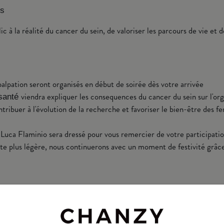
ns
lic à la réalité du cancer du sein, de valoriser les parcours de vie et
alpation seront organisés en début de soirée dès votre arrivée
viendra expliquer les consequences du cancer du sein sur l'o
 santé
ribuer à l'évolution de la recherche et favoriser le bien-être des f
Luca Flaminio sera dressé pour vous remercier de votre participati
ote plus légère, nous continuerons avec un moment de festivité grâce 
onnaise
re historique de ses actions, la Maison Chanzy reversera les bénéfices