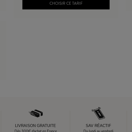
CHOISIR CE TARIF
LIVRAISON GRATUITE
SAV RÉACTIF
Dès
300
€ d'achat en France
Du lundi au vendredi