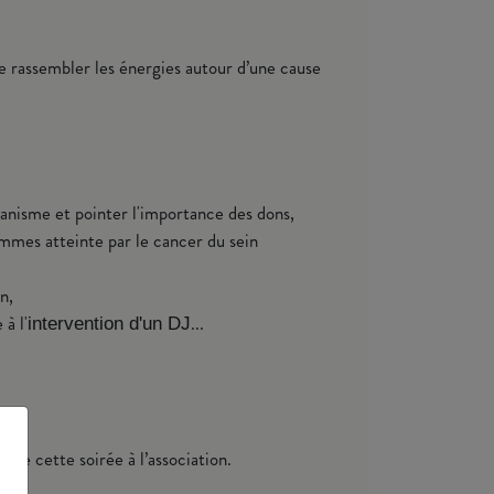
 de rassembler les énergies autour d’une cause
rganisme et pointer l'importance des dons,
emmes atteinte par le cancer du sein
on,
à l'
...
intervention d'un DJ
 de cette soirée à l’association.