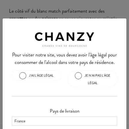
Le côté vif du blanc match parfaitement avec des
crevettes
ou des
poissons
en sauce piquantes ou mijotés.
Foncez également les yeux fermés sur un gruyère ou
certains chèvres. La température de service conseillée
est de
12 à 14 degrés.
Pour visiter notre site, vous devez avoir l'âge légal pour
consommer de l'alcool dans votre pays de résidence.
J'AI L'ÂGE LÉGAL
JE N'AI PAS L'ÂGE
Karine Moréteaux
LÉGAL
Karine est une professionnelle du vin avertie et passionnée qui
oeuvre à Chanzy pour faire connaître les vins du domaine aussi
bien auprès de la clienètle locale qu'internationale. En charge de
l'oenotourisme, de la communication et de la clientèle locale, elle
est une dégustatrice confirmée qui saura vous conseiller selon
Pays de livraison
vos goûts et envies du moment.