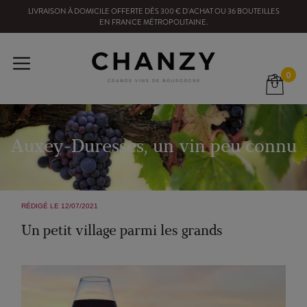
LIVRAISON À DOMICILE OFFERTE
DÈS
300
€ D'ACHAT OU
36
BOUTEILLES
EN FRANCE MÉTROPOLITAINE
.
0
Auxey-Duresses, un vin peu connu
RÉDIGÉ LE 12/07/2021
Un petit village parmi les grands