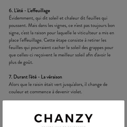
6. L'été - L'effeuillage
Évidemment, qui dit soleil et chaleur dit feuilles qui
poussent. Mais dans les vignes, ce n'est pas toujours bon
signe, c'est la raison pour laquelle le viticulteur a mis en
place l'effeuillage. Cette étape consiste à retirer les
feuilles qui pourraient cacher le soleil des grappes pour
que celles-ci reçoivent le meilleur soleil afin d'avoir le
plus de goût.
7. Durant l'été - La véraison
Alors que le raisin était vert jusqu'alors, il change de
couleur et commence à devenir violet.
8. Jusqu'aux vendanges - La maturation
Comme l'indique si bien le nom de l'étape, le raisin prend
de la maturité. C'est à cette étape qu'il gagne en sucre et