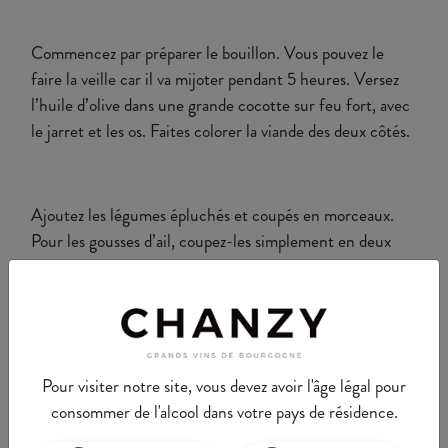
Commencez par préparer le bouillon. Vous pouvez le
faire la veille car il va mijoter pendant 5 heures. Versez
l’huile d’olive dans une grande cocotte sur feu fort, avec
le jarret et les os. Faites colorer la viande des deux côtés.
Ajoutez les légumes épluchés et coupés en morceaux.
Pour les gousses d’ail, coupez-les simplement en deux
avec la peau. Versez de l’eau jusqu’à 7-8 cm au dessus
des os. Ajoutez le bouquet garni, salez et poivrez. Portez
maintenant à ébullition et baissez le feu au minimum.
Laissez un couvercle en place et laissez cuire 5 heures
sur feu très doux.
Pour visiter notre site, vous devez avoir l'âge légal pour
consommer de l'alcool dans votre pays de résidence.
Récupérez le bouillon sans les légumes, puis filtrez-le
dans un simple tamis. Vous pourrez manger les légumes