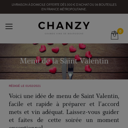
LIVRAISON À DOMICILE OFFERTE
DÈS
300
€ D'ACHAT OU
36
BOUTEILLES
EN FRANCE MÉTROPOLITAINE
.
0
Menu de la Saint Valentin
RÉDIGÉ LE 01/02/2021
Voici une idée de menu de Saint Valentin,
facile et rapide à préparer et l’accord
mets et vin adéquat. Laissez-vous guider
et faites de cette soirée un moment