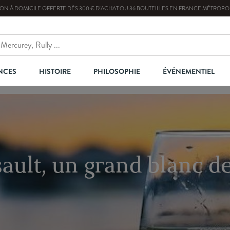
SON À DOMICILE OFFERTE
DÈS
300
€ D'ACHAT OU
36
BOUTEILLES
EN FRANCE MÉTROPOL
NCES
HISTOIRE
PHILOSOPHIE
ÉVÉNEMENTIEL
ult, un grand blanc d