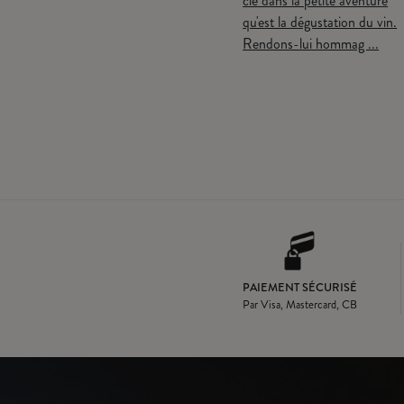
du
Le vin est un des rares
clé dans la petite aventure
produits dont on sait,
qu'est la dégustation du vin.
lorsqu’on le commercialise
Rendons-lui hommag ...
r
et lorsqu’on l’achète, q ...
PAIEMENT SÉCURISÉ
Par Visa, Mastercard, CB