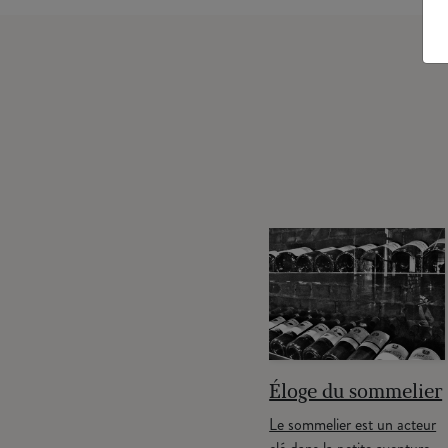
et
La trahison du
Éloge du sommelier
bouchon
Le sommelier est un acteur