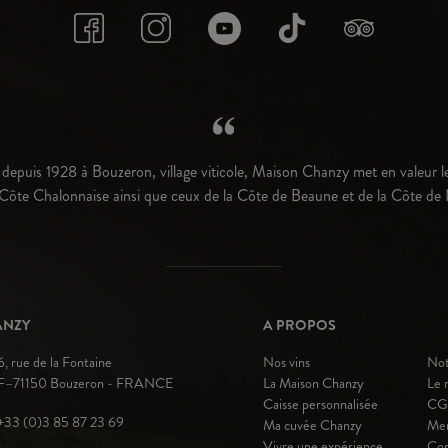
depuis 1928 à Bouzeron, village viticole, Maison Chanzy met en valeur le
 Côte Chalonnaise ainsi que ceux de la Côte de Beaune et de la Côte de 
ANZY
A PROPOS
6, rue de la Fontaine
Nos vins
Not
F–71150 Bouzeron - FRANCE
La Maison Chanzy
Le 
Caisse personnalisée
CG
+33 (0)3 85 87 23 69
Ma cuvée Chanzy
Men
Vivre une expérience
Con