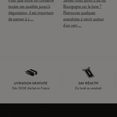
Pour que votre vin conserve
Saviez-vous qu'on a bu du
toutes ses qualités jusqu’à
Bourgogne sur la lune ?
dégustation, il est important
Retrouvez quelques
de penser à s ...
anecdotes à servir autour
d'un verr ...
LIVRAISON GRATUITE
SAV RÉACTIF
Dès
300
€ d'achat en France
Du lundi au vendredi