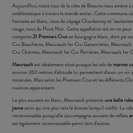
Aujourd'hui, notre tour de la côte de Beaune nous amène à
emblématique à travers le monde entier. Cette commune s'é
hectares en blanc, issus du cépage Chardonnay et "seulemen
rouge, issus du Pinot Noir. Cette appellation est on ne peut p
comporte
21 Premiers Crus
en bourgogne blanc, dont par e
Cru Bouchères, Meursault 1er Cru Genevrières, Meursault 
Cru Charmes, Meursault 1er Cru Perrières, Meursault 1er 
Meursault
est idéalement situé puisque les sols de
marnes
ca
environ 260 mètres d'altitude lui permettent d'avoir un vin 
minérales. Mais selon les Premiers Crus et les différents Cl
nuances apparaissant.
Le plus souvent en blanc, Meursault présente
une belle robe
jaune
serin qui tire plus vers le bronze lorsqu'il vieillit. La rob
reconnaissable puisqu'elle s'accompagne souvent de reflets
a
est également reconnaissable parmi tant d'autres.