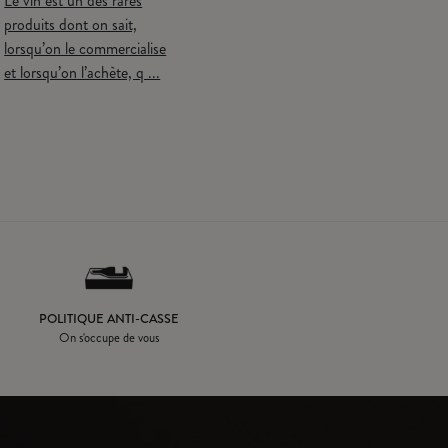
Le vin est un des rares
clé dans la petite aventure
Pou
produits dont on sait,
qu'est la dégustation du vin.
tou
lorsqu’on le commercialise
Rendons-lui hommag ...
dég
et lorsqu’on l’achète, q ...
de p
POLITIQUE ANTI-CASSE
On s'occupe de vous