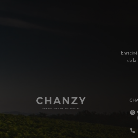
Enraciné 
de la
CH