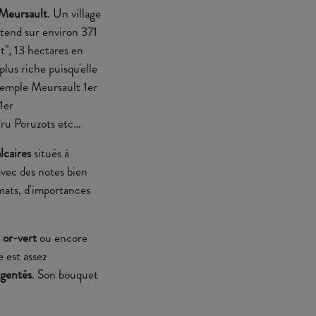
Meursault
. Un village
tend sur environ 371
t", 13 hectares en
lus riche puisqu'elle
xemple Meursault 1er
1er
Cru Poruzots etc…
lcaires
situés à
avec des notes bien
imats, d'importances
 or-vert
ou encore
e est assez
rgentés
. Son bouquet