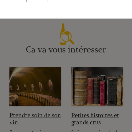
Ca va vous intéresser
Prendre soin de son
Petites histoires et
vin
grands crus