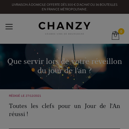
LIVRAISON À DOMICILE OFFERTE
DÈS
300
€ D'ACHAT OU
36
BOUTEILLES
EN FRANCE MÉTROPOLITAINE
.
0
Que servir lors de votre réveillon
du jour de l'an ?
RÉDIGÉ LE 27/12/2021
Toutes les clefs pour un Jour de l'An
réussi !