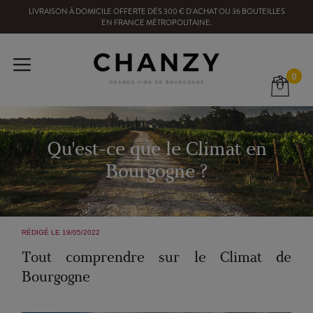
LIVRAISON À DOMICILE OFFERTE
DÈS
300
€ D'ACHAT OU
36
BOUTEILLES
EN FRANCE MÉTROPOLITAINE
.
0
Qu'est-ce que le Climat en
Bourgogne ?
RÉDIGÉ LE 19/05/2022
Tout comprendre sur le Climat de
Bourgogne