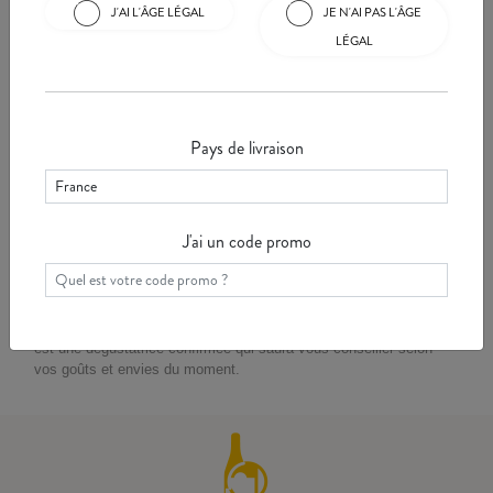
J'AI L'ÂGE LÉGAL
JE N'AI PAS L'ÂGE
LÉGAL
Pays de livraison
Karine Moréteaux
J'ai un code promo
Karine est une professionnelle du vin avertie et passionnée qui
oeuvre à Chanzy pour faire connaître les vins du domaine aussi
bien auprès de la clienètle locale qu'internationale. En charge de
l'oenotourisme, de la communication et de la clientèle locale, elle
est une dégustatrice confirmée qui saura vous conseiller selon
vos goûts et envies du moment.