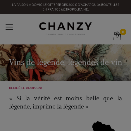
LIVRAISON À DOMICILE OFFERTE
DÈS
300
€ D'ACHAT OU
36
BOUTEILLES
EN FRANCE MÉTROPOLITAINE
.
0
Vins de légende, légendes de vin
RÉDIGÉ LE 04/08/2020
« Si la vérité est moins belle que la
légende, imprime la légende »