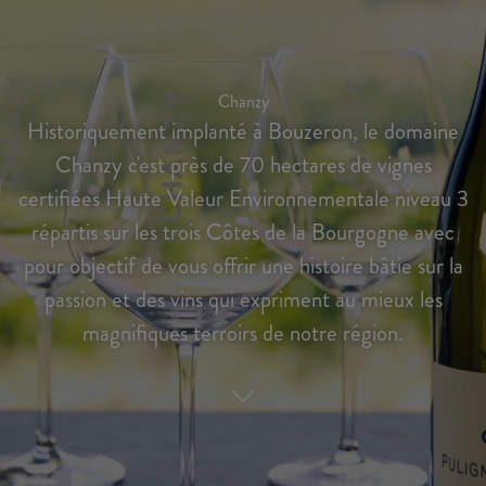
Chanzy
Historiquement implanté à Bouzeron, le domaine
Chanzy c'est près de 70 hectares de vignes
certifiées Haute Valeur Environnementale niveau 3
répartis sur les trois Côtes de la Bourgogne avec
pour objectif de vous offrir une histoire bâtie sur la
passion et des vins qui expriment au mieux les
magnifiques terroirs de notre région.