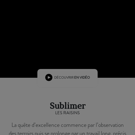
DÉCOUVRIR
EN VIDÉO
Sublimer
LES RAISINS
La quête d’excellence commence par l’observation
des terroirs puis se prolonge par un travail long, précis