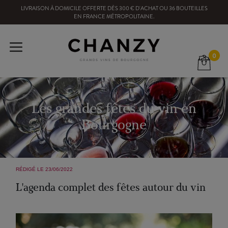
LIVRAISON À DOMICILE OFFERTE
DÈS
300
€ D'ACHAT OU
36
BOUTEILLES
EN FRANCE MÉTROPOLITAINE
.
0
Les grandes fêtes du vin en
Bourgogne
RÉDIGÉ LE 23/06/2022
L'agenda complet des fêtes autour du vin