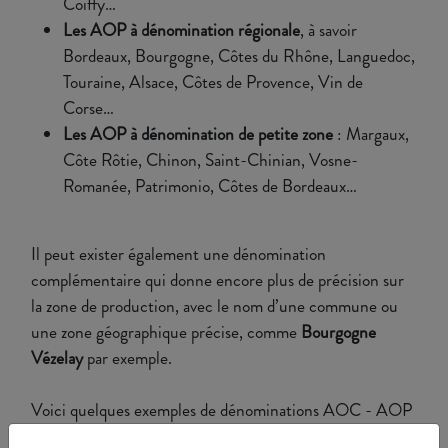
Coiffy…
Les AOP à dénomination régionale
, à savoir
Bordeaux, Bourgogne, Côtes du Rhône, Languedoc,
Touraine, Alsace, Côtes de Provence, Vin de
Corse…
Les AOP à dénomination de petite zone
: Margaux,
Côte Rôtie, Chinon, Saint-Chinian, Vosne-
Romanée, Patrimonio, Côtes de Bordeaux…
Il peut exister également une dénomination
complémentaire qui donne encore plus de précision sur
la zone de production, avec le nom d’une commune ou
une zone géographique précise, comme
Bourgogne
Vézelay
par exemple.
Voici quelques exemples de dénominations AOC - AOP
pour la Bourgogne qui en compte pas moins de 812 !