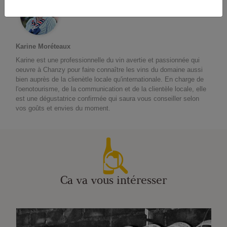
Karine Moréteaux
Karine est une professionnelle du vin avertie et passionnée qui
oeuvre à Chanzy pour faire connaître les vins du domaine aussi
bien auprès de la clienètle locale qu'internationale. En charge de
l'oenotourisme, de la communication et de la clientèle locale, elle
est une dégustatrice confirmée qui saura vous conseiller selon
vos goûts et envies du moment.
Ca va vous intéresser