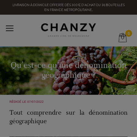
LIVRAISON À DOMICILE OFFERTE
DÈS
300
€ D'ACHAT OU
36
BOUTEILLES
EN FRANCE MÉTROPOLITAINE
.
0
Qu’est-ce qu’une dénomination
géographique ?
RÉDIGÉ LE 07/07/2022
Tout comprendre sur la dénomination
géographique