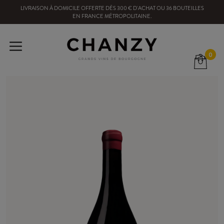
LIVRAISON À DOMICILE OFFERTE
DÈS
300
€ D'ACHAT OU
36
BOUTEILLES
EN FRANCE MÉTROPOLITAINE
.
0