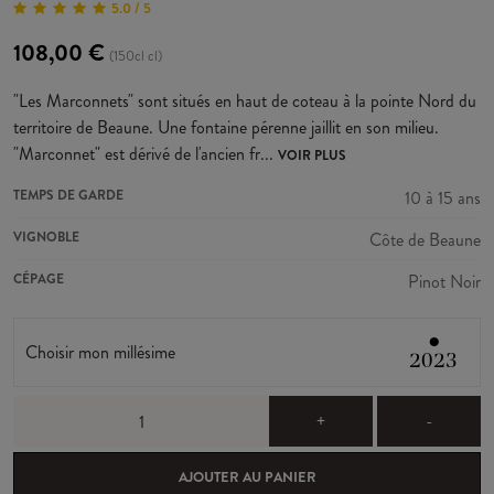
5.0 / 5
108,00 €
(150cl cl)
"Les Marconnets" sont situés en haut de coteau à la pointe Nord du
territoire de Beaune. Une fontaine pérenne jaillit en son milieu.
"Marconnet" est dérivé de l'ancien fr...
VOIR PLUS
TEMPS DE GARDE
10 à 15 ans
VIGNOBLE
Côte de Beaune
CÉPAGE
Pinot Noir
●
Choisir mon millésime
2023
+
-
AJOUTER AU PANIER