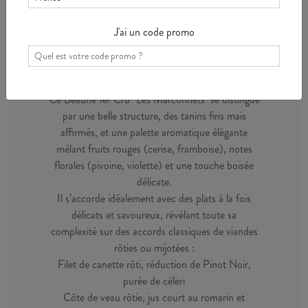
J'ai un code promo
Accord mets & vins
Ce Beaune 1er Cru "Les Marconnets" se distingue
par une belle structure, des tanins fins mais
affirmés, et une palette aromatique élégante
mêlant fruits rouges (cerise, framboise), notes
florales (pivoine, violette) et une touche boisée
délicate.
Il s’accorde idéalement avec des plats à la fois
délicats et savoureux, révélant toute sa
complexité sur des accords classiques de viandes
rôties ou mijotées :
Filet de canette rôti, réduction de Pinot Noir,
purée de céleri
Côte de veau rôtie, jus court au romarin et