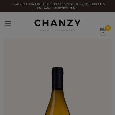
LIVRAISON À DOMICILE OFFERTE
DÈS
300
€ D'ACHAT OU
36
BOUTEILLES
EN FRANCE MÉTROPOLITAINE
.
0