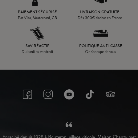
PAIEMENT SÉCURISÉ
LIVRAISON GRATUITE
Par Visa, Mastercard, CB
Dès
300
€ d'achat en France
SAV RÉACTIF
POLITIQUE ANTI-CASSE
Du lundi au vendredi
On s'occupe de vous
Enraciné depuis 1928 à Bouzeron, village viticole, Maison Chanzy met