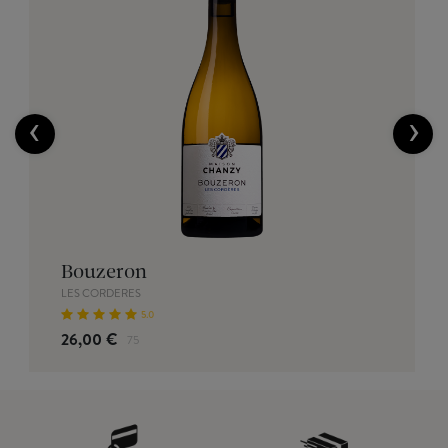
‹
›
Bouzeron
LES CORDERES
5.0
26,00 €
75