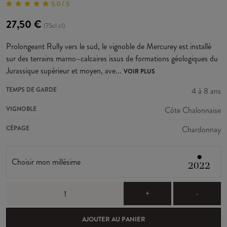
5.0 / 5
27,50 €
(75cl cl)
Prolongeant Rully vers le sud, le vignoble de Mercurey est installé
sur des terrains marno–calcaires issus de formations géologiques du
Jurassique supérieur et moyen, ave...
VOIR PLUS
TEMPS DE GARDE
4 à 8 ans
VIGNOBLE
Côte Chalonnaise
CÉPAGE
Chardonnay
●
Choisir mon millésime
2022
+
-
AJOUTER AU PANIER