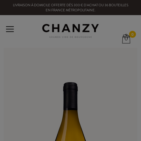
LIVRAISON À DOMICILE OFFERTE
DÈS
300
€ D'ACHAT OU
36
BOUTEILLES
EN FRANCE MÉTROPOLITAINE
.
0