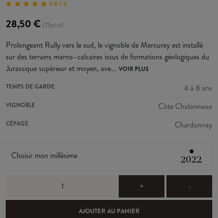
5.0 / 5
28,50 €
(75cl cl)
Prolongeant Rully vers le sud, le vignoble de Mercurey est installé
sur des terrains marno–calcaires issus de formations géologiques du
Jurassique supérieur et moyen, ave...
VOIR PLUS
TEMPS DE GARDE
4 à 8 ans
VIGNOBLE
Côte Chalonnaise
CÉPAGE
Chardonnay
●
Choisir mon millésime
2022
+
-
AJOUTER AU PANIER