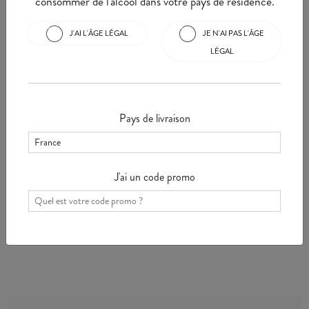
consommer de l'alcool dans votre pays de résidence.
J'AI L'ÂGE LÉGAL
JE N'AI PAS L'ÂGE
Température de service : 12°C
LÉGAL
Ses notes épicées, florales ou minérales, le
prédestinent aux accords avec les poissons
grillés ou en sauce, les fruits de mer cuisinés, la
Pays de livraison
cuisine asiatique et les fromages à pâte dure.
Le Mercurey blanc est apprécié également en
apéritif.
J'ai un code promo
Karine Moréteaux
CONSEIL EXPERT CHANZY