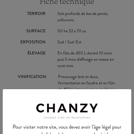
Fiche technique
TERROIR
Sols profonds de bas de pente,
colluvions.
SURFACE
00 ha 32 a 70 ca
EXPOSITION
Sud / Sud-Est
ÉLEVAGE
En fûts de 450 L durant 10 mois
puis 5 mois d'affinage en masse en
cuve inox.
VINIFICATION
Pressurage lent et doux,
fermentation en foudre et en fûts
de 450 L à température maîtrisée.
TYPE
Blanc
Pour visiter notre site, vous devez avoir l'âge légal pour