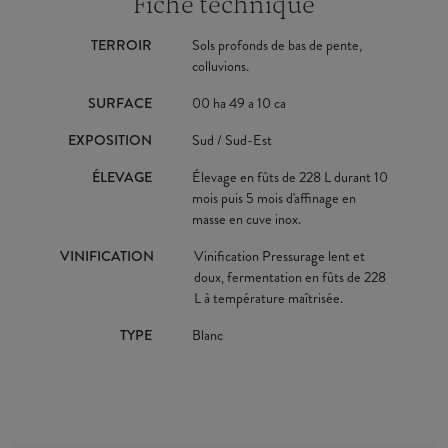
Fiche technique
TERROIR
Sols profonds de bas de pente,
colluvions.
SURFACE
00 ha 49 a 10 ca
EXPOSITION
Sud / Sud-Est
ÉLEVAGE
Élevage en fûts de 228 L durant 10
mois puis 5 mois d'affinage en
masse en cuve inox.
VINIFICATION
Vinification Pressurage lent et
doux, fermentation en fûts de 228
L à température maîtrisée.
TYPE
Blanc