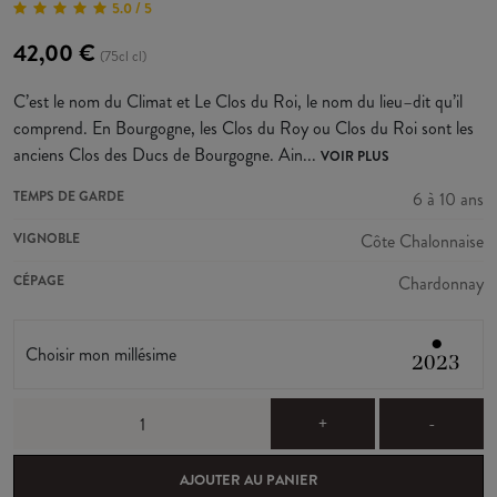
5.0 / 5
42,00 €
(75cl cl)
C’est le nom du Climat et Le Clos du Roi, le nom du lieu–dit qu’il
comprend. En Bourgogne, les Clos du Roy ou Clos du Roi sont les
anciens Clos des Ducs de Bourgogne. Ain...
VOIR PLUS
TEMPS DE GARDE
6 à 10 ans
VIGNOBLE
Côte Chalonnaise
CÉPAGE
Chardonnay
●
Choisir mon millésime
2023
+
-
AJOUTER AU PANIER