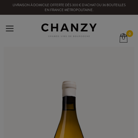
LIVRAISON À DOMICILE OFFERTE
DÈS
300
€ D'ACHAT OU
36
BOUTEILLES
EN FRANCE MÉTROPOLITAINE
.
0