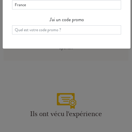
Accord mets & vins
Ses notes épicées, florales ou minérales, le
prédestinent aux accords avec les poissons grillés
J'ai un code promo
ou en sauce, les fruits de mer cuisinés, la cuisine
asiatique et les fromages à pâte dure. Le
Mercurey blanc est apprécié également en
apéritif.
Ils ont vécu l'expérience