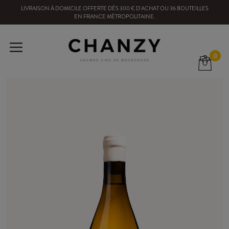
LIVRAISON À DOMICILE OFFERTE
DÈS
300
€ D'ACHAT OU
36
BOUTEILLES
EN FRANCE MÉTROPOLITAINE
.
0