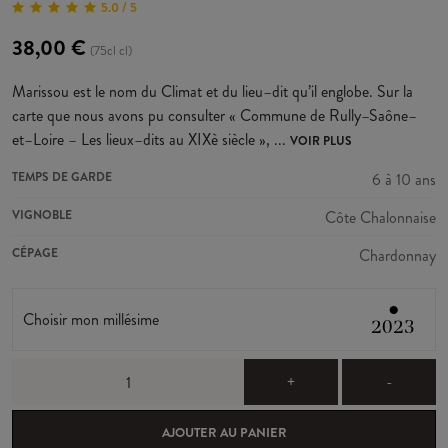
5.0 / 5
38,00 €
(75cl cl)
Marissou est le nom du Climat et du lieu–dit qu’il englobe. Sur la
carte que nous avons pu consulter « Commune de Rully–Saône–
et–Loire – Les lieux–dits au XIXè siècle », ...
VOIR PLUS
TEMPS DE GARDE
6 à 10 ans
VIGNOBLE
Côte Chalonnaise
CÉPAGE
Chardonnay
●
Choisir mon millésime
2023
+
-
AJOUTER AU PANIER