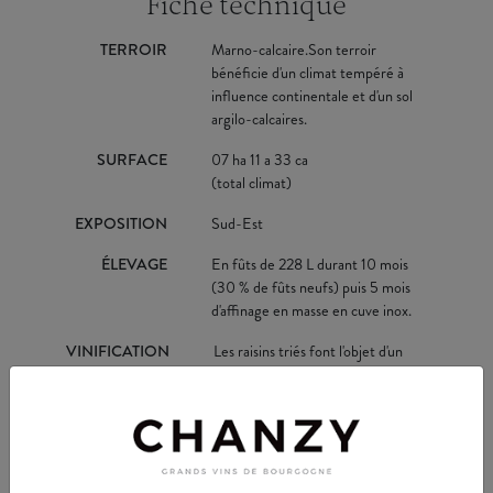
Fiche technique
TERROIR
Marno-calcaire.Son terroir
bénéficie d'un climat tempéré à
influence continentale et d'un sol
argilo-calcaires.
SURFACE
07 ha 11 a 33 ca
(total climat)
EXPOSITION
Sud-Est
ÉLEVAGE
En fûts de 228 L durant 10 mois
(30 % de fûts neufs) puis 5 mois
d'affinage en masse en cuve inox.
VINIFICATION
Les raisins triés font l'objet d'un
pressurage pneumatique lent, d'un
débourbage et d'un entonnage en
fûts de chêne dans lesquels vont
avoir lieu les fermentations
alcoolique, malolactique et
l'élevage.