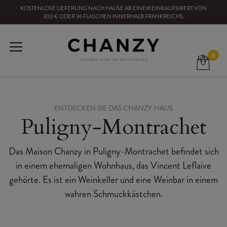
KOSTENLOSE LIEFERUNG NACH HAUSE
AB EINEM EINKAUFSWERT VON
300
€ ODER
36
FLASCHEN
INNERHALB FRANKREICHS
.
0
ENTDECKEN SIE DAS CHANZY-HAUS
Puligny-Montrachet
Das Maison Chanzy in Puligny-Montrachet befindet sich
in einem ehemaligen Wohnhaus, das Vincent Leflaive
gehörte. Es ist ein Weinkeller und eine Weinbar in einem
wahren Schmuckkästchen.