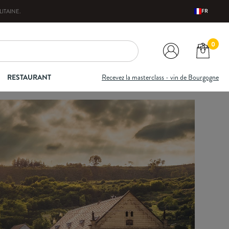
ITAINE
.
FR
0
RESTAURANT
Recevez la masterclass - vin de Bourgogne