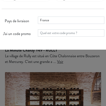
Pays de livraison
J'ai un code promo
La Minute Chanzy #49 - RULLY
Le village de Rully est situé en Côte Chalonnaise entre Bouzeron
et Mercurey. C’est une grande a ...
Voir