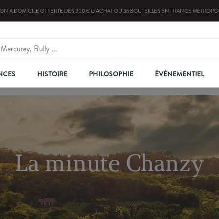
SON À DOMICILE OFFERTE
DÈS
300
€ D'ACHAT OU
36
BOUTEILLES
EN FRANCE MÉTROPOL
NCES
HISTOIRE
PHILOSOPHIE
ÉVÉNEMENTIEL
La minute Chanzy