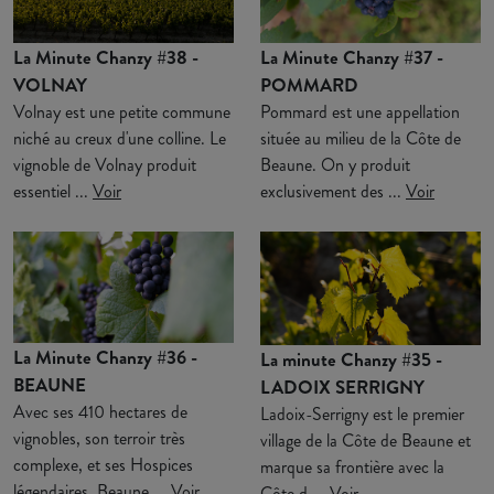
La Minute Chanzy #38 -
La Minute Chanzy #37 -
VOLNAY
POMMARD
Volnay est une petite commune
Pommard est une appellation
niché au creux d'une colline. Le
située au milieu de la Côte de
vignoble de Volnay produit
Beaune. On y produit
essentiel ...
Voir
exclusivement des ...
Voir
La Minute Chanzy #36 -
La minute Chanzy #35 -
BEAUNE
LADOIX SERRIGNY
Avec ses 410 hectares de
Ladoix-Serrigny est le premier
vignobles, son terroir très
village de la Côte de Beaune et
complexe, et ses Hospices
marque sa frontière avec la
légendaires, Beaune ...
Voir
Côte d ...
Voir