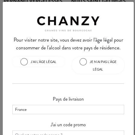
PERNAND VERGELESSES
NUITS SAINT GEORGES
Pernand Vergelesse est une
Nuits Saint Georges est une
appellation située dans une
commune bien connue des
combe près d'Aloxe-Corton.
amateurs de vins de Bourgogne.
Cette commune de ...
Voir
Nous y retrouvons ...
Voir
Pour visiter notre site, vous devez avoir l'âge légal pour
consommer de l'alcool dans votre pays de résidence.
J'AI L'ÂGE LÉGAL
JE N'AI PAS L'ÂGE
LÉGAL
La Minute Chanzy #30 -
La Minute Chanzy #29 -
VOSNE ROMANEE
VOUGEOT
Vosne Romanée est une
Cette semaine, nous allons vous
commune bourguignonne située
parler de Vougeot, ce petit
Pays de livraison
sur la "Route des Grands Crus"
village aux grandes appellations
en Côte d'Or. S ...
Voir
mondial ...
Voir
J'ai un code promo