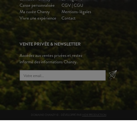
Caisse personnalisée
CGV | CGU
Ma cuvée Chanzy
Mentions-légales
Vivre une expérience
Contact
VENTE PRIVÉE & NEWSLETTER
Accédez aux ventes privées et restez
informé des informations Chanzy.
DOMAINE CHANZY © - DÉVELOPPÉ PAR
HDX PRODUCTION