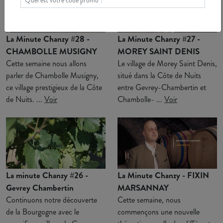
La Minute Chanzy #28 -
La Minute Chanzy #27 -
CHAMBOLLE MUSIGNY
MOREY SAINT DENIS
Cette semaine nous allons
Le village de Morey Saint Denis,
parler de Chambolle Musigny,
situé dans la Côte de Nuits
ce village prestigieux de la Côte
entre Gevrey-Chambertin et
de Nuits. ...
Voir
Chambolle- ...
Voir
La minute Chanzy #26 -
La Minute Chanzy - FIXIN
Gevrey Chambertin
MARSANNAY
Continuons notre découverte
Cette semaine, nous
de la Bourgogne avec le
commençons une nouvelle