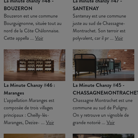
La minute chanzy #48 -
La minute chanzy #47 -
BOUZERON
SANTENAY
Bouzeron est une commune
Santenay est une commune
Bourguignonne, située tout au
juste au sud de Chassagne-
nord de la Côte Châlonnaise.
Montrachet. Son terroir est
Cette appella ...
Voir
polyvalent, car il pr ...
Voir
La Minute Chanzy #46 :
La Minute Chanzy #45 -
Maranges
CHASSAGNEMONTRACHE
L’appellation Maranges est
Chassagne Montrachet est une
composée de trois villages
commune au sud de Puligny.
principaux : Cheilly-lès-
On y retrouve un vignoble de
Maranges, Dezize- ...
Voir
grande notorié ...
Voir