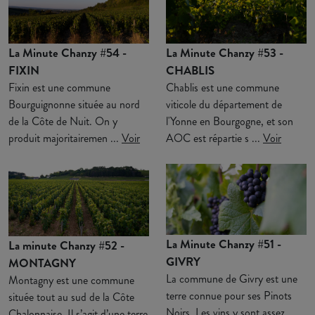
La Minute Chanzy #54 -
La Minute Chanzy #53 -
FIXIN
CHABLIS
Fixin est une commune
Chablis est une commune
Bourguignonne située au nord
viticole du département de
de la Côte de Nuit. On y
l'Yonne en Bourgogne, et son
produit majoritairemen ...
Voir
AOC est répartie s ...
Voir
La Minute Chanzy #51 -
La minute Chanzy #52 -
GIVRY
MONTAGNY
La commune de Givry est une
Montagny est une commune
terre connue pour ses Pinots
située tout au sud de la Côte
Noirs. Les vins y sont assez
Chalonnaise. Il s’agit d’une terre