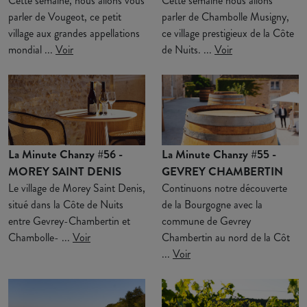
Cette semaine, nous allons vous
Cette semaine nous allons
parler de Vougeot, ce petit
parler de Chambolle Musigny,
village aux grandes appellations
ce village prestigieux de la Côte
mondial ...
Voir
de Nuits. ...
Voir
La Minute Chanzy #56 -
La Minute Chanzy #55 -
MOREY SAINT DENIS
GEVREY CHAMBERTIN
Le village de Morey Saint Denis,
Continuons notre découverte
situé dans la Côte de Nuits
de la Bourgogne avec la
entre Gevrey-Chambertin et
commune de Gevrey
Chambolle- ...
Voir
Chambertin au nord de la Côt
...
Voir