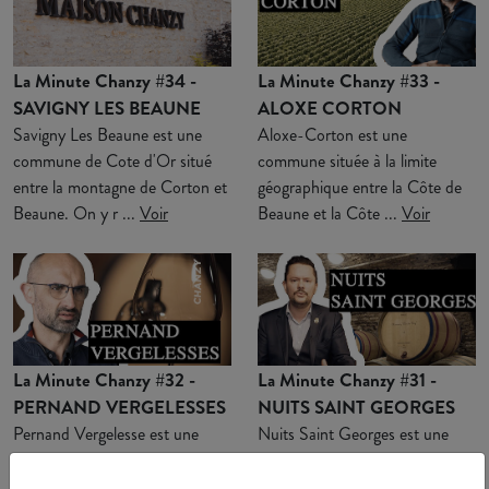
La Minute Chanzy #34 -
La Minute Chanzy #33 -
SAVIGNY LES BEAUNE
ALOXE CORTON
Savigny Les Beaune est une
Aloxe-Corton est une
commune de Cote d'Or situé
commune située à la limite
entre la montagne de Corton et
géographique entre la Côte de
Beaune. On y r ...
Voir
Beaune et la Côte ...
Voir
La Minute Chanzy #32 -
La Minute Chanzy #31 -
PERNAND VERGELESSES
NUITS SAINT GEORGES
Pernand Vergelesse est une
Nuits Saint Georges est une
appellation située dans une
commune bien connue des
combe près d'Aloxe-Corton.
amateurs de vins de Bourgogne.