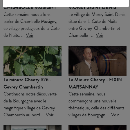
La Minute Chanzy #28 -
La Minute Chanzy #27 -
CHAMBOLLE MUSIGNY
MOREY SAINT DENIS
Cette semaine nous allons
Le village de Morey Saint Denis,
parler de Chambolle Musigny,
situé dans la Côte de Nuits
ce village prestigieux de la Côte
entre Gevrey-Chambertin et
de Nuits. ...
Voir
Chambolle- ...
Voir
La minute Chanzy #26 -
La Minute Chanzy - FIXIN
Gevrey Chambertin
MARSANNAY
Continuons notre découverte
Cette semaine, nous
de la Bourgogne avec le
commençons une nouvelle
magnifique village de Gevrey
thématique, celle des différents
Chambertin au nord ...
Voir
villages de Bourgogn ...
Voir