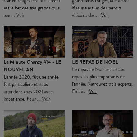
star en rouges essentiellement
grands crus rouges, la côte de
est le fief des très grands crus
Beaune est un des terroirs
ave ...
Voir
viticoles des ...
Voir
La Minute Chanzy #14 - LE
LE REPAS DE NOEL
NOUVEL AN
Le repas de Noël est un des
repas les plus importants de
L'année 2020, fût une année
l'année. Retrouvez trois experts,
fort particulière et nous
Frédé ...
Voir
attendons tous 2021 avec
impatience. Pour ...
Voir