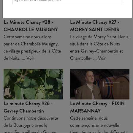
La Minute Chanzy #28 -
La Minute Chanzy #27 -
CHAMBOLLE MUSIGNY
MOREY SAINT DENIS
Cette semaine nous allons
Le village de Morey Saint Denis,
parler de Chambolle Musigny,
situé dans la Côte de Nuits
ce village prestigieux de la Côte
entre Gevrey-Chambertin et
de Nuits. ...
Voir
Chambolle- ...
Voir
La minute Chanzy #26 -
La Minute Chanzy - FIXIN
Gevrey Chambertin
MARSANNAY
Continuons notre découverte
Cette semaine, nous
de la Bourgogne avec le
commençons une nouvelle
magnifique village de Gevrey
thématique, celle des différents