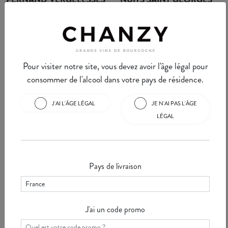
Pernand Vergelesse est une
Nuits Saint Georges est une
appellation située dans une
commune bien connue des
combe près d'Aloxe-Corton.
amateurs de vins de Bourgogne.
Cette commune de ...
Voir
Nous y retrouvons ...
Voir
Pour visiter notre site, vous devez avoir l'âge légal pour
consommer de l'alcool dans votre pays de résidence.
J'AI L'ÂGE LÉGAL
JE N'AI PAS L'ÂGE
LÉGAL
La Minute Chanzy #30 -
La Minute Chanzy #29 -
VOSNE ROMANEE
VOUGEOT
Vosne Romanée est une
Cette semaine, nous allons vous
commune bourguignonne située
parler de Vougeot, ce petit
Pays de livraison
sur la "Route des Grands Crus"
village aux grandes appellations
en Côte d'Or. S ...
Voir
mondial ...
Voir
J'ai un code promo