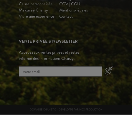
Caisse personnalisée
CGV | CGU
Ma cuvée Chanzy
Mentions-légales
Vivre une expérience
Contact
VENTE PRIVÉE & NEWSLETTER
Accédez aux ventes privées et restez
informé des informations Chanzy.
DOMAINE CHANZY © - DÉVELOPPÉ PAR
HDX PRODUCTION