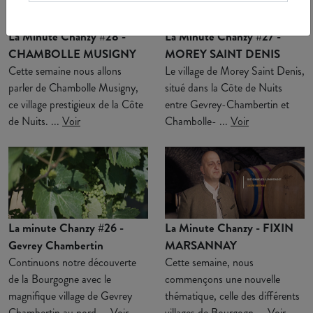
La Minute Chanzy #28 -
La Minute Chanzy #27 -
CHAMBOLLE MUSIGNY
MOREY SAINT DENIS
Cette semaine nous allons
Le village de Morey Saint Denis,
parler de Chambolle Musigny,
situé dans la Côte de Nuits
ce village prestigieux de la Côte
entre Gevrey-Chambertin et
de Nuits. ...
Voir
Chambolle- ...
Voir
La minute Chanzy #26 -
La Minute Chanzy - FIXIN
Gevrey Chambertin
MARSANNAY
Continuons notre découverte
Cette semaine, nous
de la Bourgogne avec le
commençons une nouvelle
magnifique village de Gevrey
thématique, celle des différents
Chambertin au nord ...
Voir
villages de Bourgogn ...
Voir