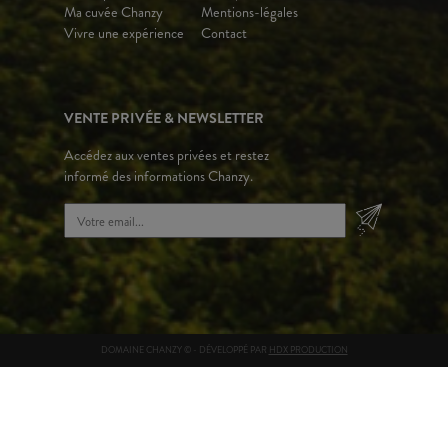
Ma cuvée Chanzy
Mentions-légales
Vivre une expérience
Contact
VENTE PRIVÉE & NEWSLETTER
Accédez aux ventes privées et restez
informé des informations Chanzy.
DOMAINE CHANZY © - DÉVELOPPÉ PAR
HDX PRODUCTION