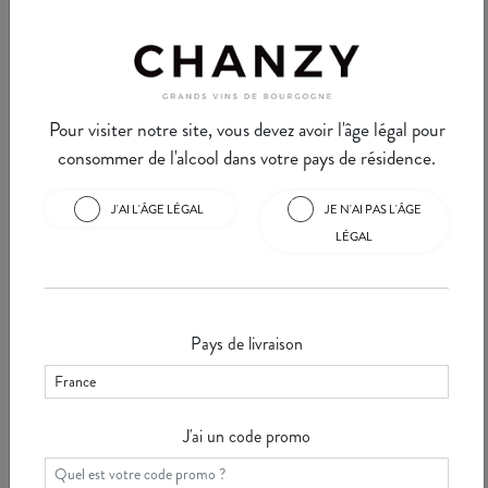
Pernand Vergelesse est une
Nuits Saint Georges est une
appellation située dans une
commune bien connue des
combe près d'Aloxe-Corton.
amateurs de vins de Bourgogne.
Cette commune de ...
Voir
Nous y retrouvons ...
Voir
Pour visiter notre site, vous devez avoir l'âge légal pour
consommer de l'alcool dans votre pays de résidence.
J'AI L'ÂGE LÉGAL
JE N'AI PAS L'ÂGE
LÉGAL
La Minute Chanzy #30 -
La Minute Chanzy #29 -
VOSNE ROMANEE
VOUGEOT
Vosne Romanée est une
Cette semaine, nous allons vous
commune bourguignonne située
parler de Vougeot, ce petit
Pays de livraison
sur la "Route des Grands Crus"
village aux grandes appellations
en Côte d'Or. S ...
Voir
mondial ...
Voir
J'ai un code promo