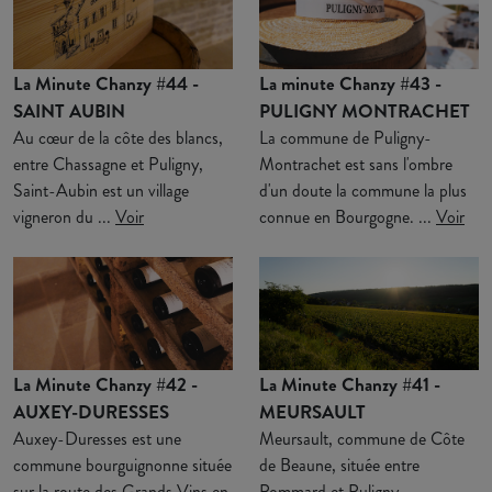
La Minute Chanzy #44 -
La minute Chanzy #43 -
SAINT AUBIN
PULIGNY MONTRACHET
Au cœur de la côte des blancs,
La commune de Puligny-
entre Chassagne et Puligny,
Montrachet est sans l'ombre
Saint-Aubin est un village
d'un doute la commune la plus
vigneron du ...
Voir
connue en Bourgogne. ...
Voir
La Minute Chanzy #42 -
La Minute Chanzy #41 -
AUXEY-DURESSES
MEURSAULT
Auxey-Duresses est une
Meursault, commune de Côte
commune bourguignonne située
de Beaune, située entre
sur la route des Grands Vins en
Pommard et Puligny-