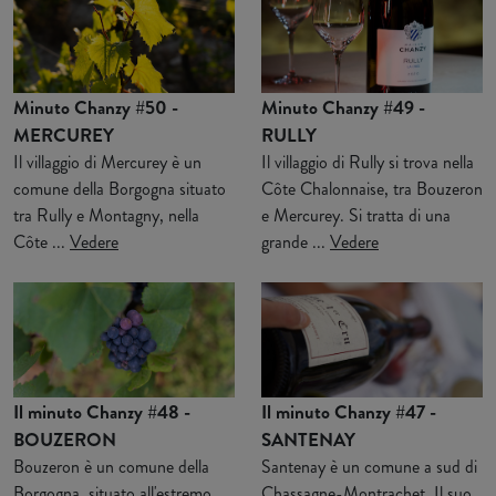
Minuto Chanzy #50 -
Minuto Chanzy #49 -
MERCUREY
RULLY
Il villaggio di Mercurey è un
Il villaggio di Rully si trova nella
comune della Borgogna situato
Côte Chalonnaise, tra Bouzeron
tra Rully e Montagny, nella
e Mercurey. Si tratta di una
Côte ...
Vedere
grande ...
Vedere
Il minuto Chanzy #48 -
Il minuto Chanzy #47 -
BOUZERON
SANTENAY
Bouzeron è un comune della
Santenay è un comune a sud di
Borgogna, situato all'estremo
Chassagne-Montrachet. Il suo