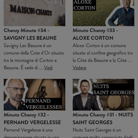
Chanzy Minute #34 -
Minuto Chanzy #33 -
SAVIGNY LES BEAUNE
ALOXE CORTON
Savigny Les Beaune è un
Aloxe-Corton è un comune
comune della Cote d'Or situato
situato al confine geografico tra
tra le montagne di Corton e
la Côte de Beaune e la Côte ...
Beaune. È sede di ...
Vedi
Vedere
Minuto Chanzy #32 -
Minuto Chanzy #31 - NUITS
PERNAND VERGELESSE
SAINT GEORGES
Pernand Vergelesse è una
Nuits Saint Georges è un
denominazione situata in una
comune molto conosciuto dagli