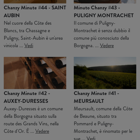
Chanzy Minute #44 - SAINT
Minuto Chanzy #43 -
AUBIN
PULIGNY MONTRACHET
Nel cuore della Côte des
Il comune di Puligny-
Blancs, tra Chassagne e
Montrachet è senza dubbio il
Puligny, Saint-Aubin è un'area
comune più conosciuto della
vinicola ...
Vedi
Borgogna. ...
Vedere
Chanzy Minute #42 -
Chanzy Minute #41 -
AUXEY-DURESSES
MEURSAULT
Auxey-Duresses è un comune
Meursault, comune della Côte
della Borgogna situato sulla
de Beaune, situato tra
route des Grands Vins, nella
Pommard e Puligny-
Côte d'Or. È ...
Vedere
Montrachet, è rinomato per le
sue ...
Vedi