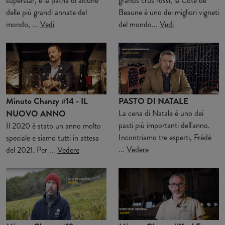
superstar, è la patria di alcune
grands crus rossi, la Côte de
delle più grandi annate del
Beaune è uno dei migliori vigneti
mondo, ...
Vedi
del mondo...
Vedi
Minuto Chanzy #14 - IL
PASTO DI NATALE
NUOVO ANNO
La cena di Natale è uno dei
pasti più importanti dell'anno.
Il 2020 è stato un anno molto
Incontriamo tre esperti, Frédé
speciale e siamo tutti in attesa
...
Vedere
del 2021. Per ...
Vedere