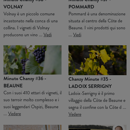
VOLNAY
POMMARD
Volnay è un piccolo comune
Pommard è una denominazione
incastonato nella conca di una
situata al centro della Côte de
collina. I vigneti di Volnay
Beaune. I vini prodotti qui sono
producono un vino ...
Vedi
...
Vedi
Minuto Chanzy #36 -
Chanzy Minute #35 -
BEAUNE
LADOIX SERRIGNY
Con i suoi 410 ettari di vigneti, il
Ladoix-Serrigny è il primo
suo terroir molto complesso e i
villaggio della Côte de Beaune e
suoi leggendari Ospizi, Beaune
segna il confine con la Côte d ...
...
Vedere
Vedere