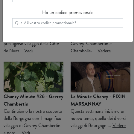
Ho un codice promozionale
Minuto Chanzy #28 -
Chanzy Minute #27 -
CHAMBOLLE MUSIGNY
MOREY SAINT DENIS
Questa settimana parleremo di
Il villaggio di Morey Saint Denis,
Chambolle Musigny, questo
situato nella Côte de Nuits, tra
prestigioso villaggio della Côte
Gevrey-Chambertin e
de Nuits...
Vedi
Chambolle-...
Vedere
Chanzy Minute #26 - Gevrey
La Minute Chanzy - FIXIN
Chambertin
MARSANNAY
Continuiamo la nostra scoperta
Questa settimana iniziamo un
della Borgogna con il magnifico
nuovo tema, quello dei diversi
villaggio di Gevrey Chambertin,
villaggi di Bourgogn ...
Vedere
a nord ...
Vedi