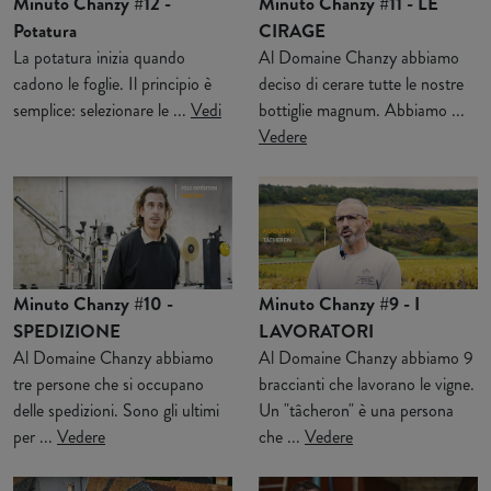
Minuto Chanzy #12 -
Minuto Chanzy #11 - LE
Potatura
CIRAGE
La potatura inizia quando
Al Domaine Chanzy abbiamo
cadono le foglie. Il principio è
deciso di cerare tutte le nostre
semplice: selezionare le ...
Vedi
bottiglie magnum. Abbiamo ...
Vedere
Minuto Chanzy #10 -
Minuto Chanzy #9 - I
SPEDIZIONE
LAVORATORI
Al Domaine Chanzy abbiamo
Al Domaine Chanzy abbiamo 9
tre persone che si occupano
braccianti che lavorano le vigne.
delle spedizioni. Sono gli ultimi
Un "tâcheron" è una persona
per ...
Vedere
che ...
Vedere