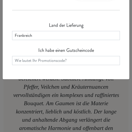
Serviertemperatur: 16°C
Land der Lieferung
Die Farbe ist tiefgründig mit kirschroten
Reflexen. Die ausdrucksstarke und charmante
Nase öffnet sich mit Aromen von reifen
Ich habe einen Gutscheincode
Früchten (Feigen, Brombeerkonfitüre,
Kirschwasser), die durch elegant geröstete
Empyreumanoten (Holz, Schokolade, Kaffee)
bereichert werden. Subtilere Anklänge von
Pfeffer, Veilchen und Kräuternuancen
vervollständigen ein komplexes und raffiniertes
Bouquet. Am Gaumen ist die Materie
konzentriert, lieblich und köstlich. Der lange
und anhaltende Abgang verlängert die
aromatische Harmonie und offenbart den