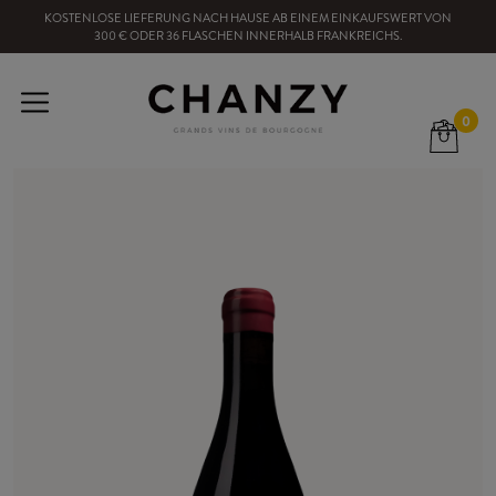
KOSTENLOSE LIEFERUNG NACH HAUSE
AB EINEM EINKAUFSWERT VON
300
€ ODER
36
FLASCHEN
INNERHALB FRANKREICHS
.
0