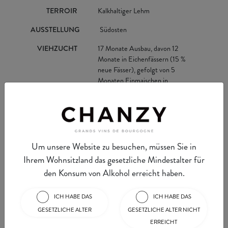
TERROIR
Kalkhaltiger Lehm
AUSSTELLUNG
Südosten
VIEHZUCHT
17 Monate Ausbau, davon 12
Monate in Eichenfässern (15 %
neue Fässer), gefolgt von 5
Monaten Einmaischen in
Edelstahltanks".
WEINBEREITUNG
Kaltmazeration, abgebeerte
Trauben mit Umpumpen und
Pigeage während der
Weinbereitung.
Um unsere Website zu besuchen, müssen Sie in
Ihrem Wohnsitzland das gesetzliche Mindestalter für
TYP
Rot
den Konsum von Alkohol erreicht haben.
ICH HABE DAS
ICH HABE DAS
GESETZLICHE ALTER
GESETZLICHE ALTER NICHT
ERREICHT