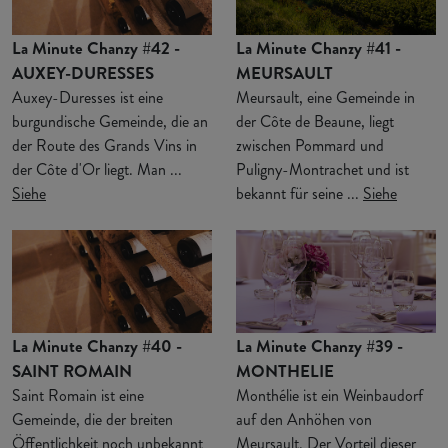
La Minute Chanzy #42 -
La Minute Chanzy #41 -
AUXEY-DURESSES
MEURSAULT
Auxey-Duresses ist eine
Meursault, eine Gemeinde in
burgundische Gemeinde, die an
der Côte de Beaune, liegt
der Route des Grands Vins in
zwischen Pommard und
der Côte d'Or liegt. Man ...
Puligny-Montrachet und ist
Siehe
bekannt für seine ...
Siehe
La Minute Chanzy #40 -
La Minute Chanzy #39 -
SAINT ROMAIN
MONTHELIE
Saint Romain ist eine
Monthélie ist ein Weinbaudorf
Gemeinde, die der breiten
auf den Anhöhen von
Öffentlichkeit noch unbekannt
Meursault. Der Vorteil dieser