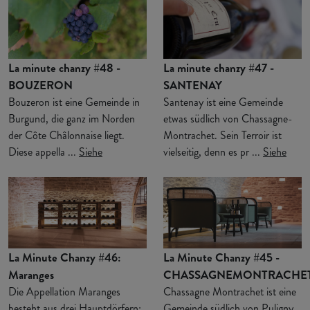
La minute chanzy #48 -
La minute chanzy #47 -
BOUZERON
SANTENAY
Bouzeron ist eine Gemeinde in
Santenay ist eine Gemeinde
Burgund, die ganz im Norden
etwas südlich von Chassagne-
der Côte Châlonnaise liegt.
Montrachet. Sein Terroir ist
Diese appella ...
Siehe
vielseitig, denn es pr ...
Siehe
La Minute Chanzy #46:
La Minute Chanzy #45 -
Maranges
CHASSAGNEMONTRACHE
Die Appellation Maranges
Chassagne Montrachet ist eine
besteht aus drei Hauptdörfern:
Gemeinde südlich von Puligny.