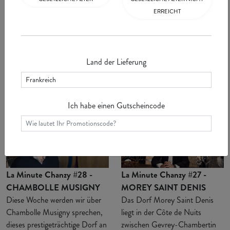
ERREICHT
La Minute Chanzy #30 -
La Minute Chanzy #29 -
VOSNE ROMANEE
VOUGEOT
Vosne Romanée ist eine
Diese Woche erzählen wir Ihnen
Land der Lieferung
burgundische Gemeinde an der
von Vougeot, dem kleinen Dorf
"Route des Grands Crus" in der
mit den großen Appellationen
Côte d'Or. S ...
Siehe
weltweit ...
Siehe
Ich habe einen Gutscheincode
La Minute Chanzy #28 -
La Minute Chanzy #27 -
CHAMBOLLE MUSIGNY
MOREY SAINT DENIS
Diese Woche werden wir über
Das Dorf Morey Saint Denis
Chambolle Musigny sprechen,
liegt in der Côte de Nuits
dieses prestigeträchtige Dorf an
zwischen Gevrey-Chambertin