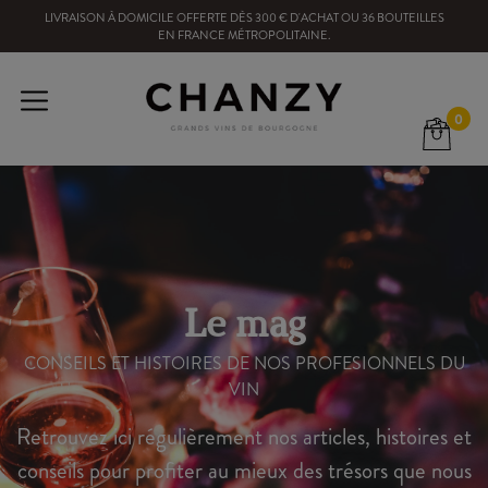
LIVRAISON À DOMICILE OFFERTE
DÈS
300
€ D'ACHAT OU
36
BOUTEILLES
EN FRANCE MÉTROPOLITAINE
.
0
Le mag
CONSEILS ET HISTOIRES DE NOS PROFESIONNELS DU
VIN
Retrouvez ici régulièrement nos articles, histoires et
conseils pour profiter au mieux des trésors que nous